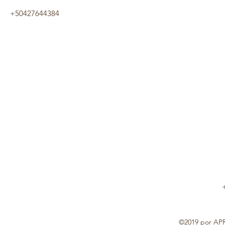
+50427644384
©2019 por AP